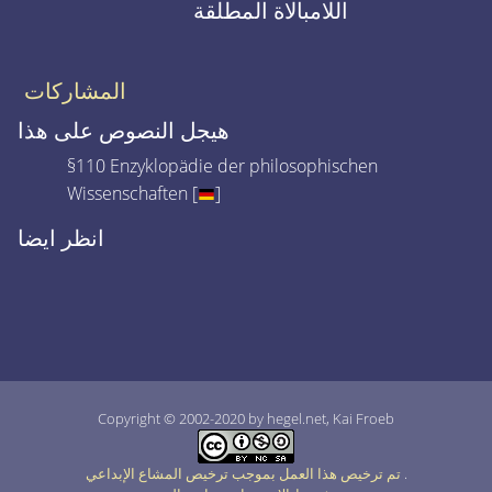
اللامبالاة المطلقة
المشاركات
هيجل النصوص على هذا
§110 Enzyklopädie der philosophischen
Wissenschaften [
]
انظر ايضا
Copyright © 2002-2020 by hegel.net, Kai Froeb
.
تم ترخيص هذا العمل بموجب ترخيص المشاع الإبداعي