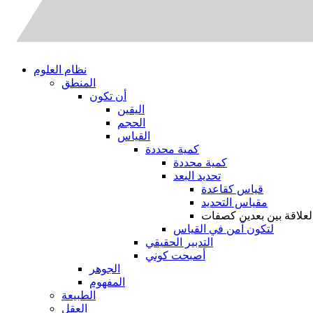
نظام العلوم
المنطق
أن تكون
اليقين
الحجم
القياس
كمية محددة
كمية محددة
تحديد البعد
قياس كقاعدة
مقياس التحديد
لعلاقة بين بعدين كصفات
لتكون آمن في القياس
التدبير الحقيقي
أصبحت كوني
الجوهر
المفهوم
الطبيعة
العقل