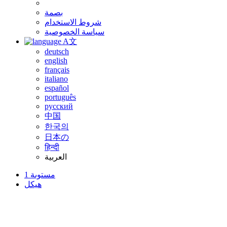
بصمة
شروط الاستخدام
سياسة الخصوصية
A文
deutsch
english
français
italiano
español
português
русский
中国
한국의
日本の
हिन्दी
العربية
مستوىة 1
هيكل