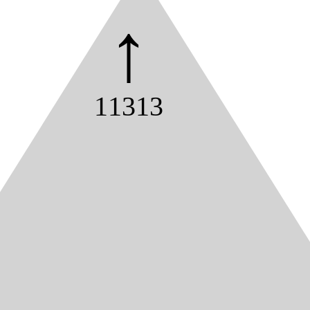
↑
11313