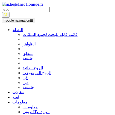
Toggle navigation
☰
النظام
قائمة قابلة للبحث لجميع المثلثات
الظواهر
منطق
طبيعة
الروح الذاتية
الروح الموضوعية
فن
دين
فلسفة
مقالات
لعبه
معلومات
معلومات
البريد الإلكتروني