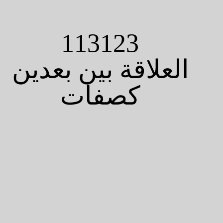
113123
العلاقة بين بعدين
كصفات