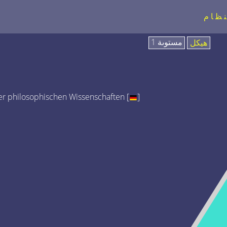
نظام
مستوىة 1
هيكل
r philosophischen Wissenschaften [
]