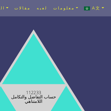
A文
معلومات
لعبه
مقالات
ال
112233
حساب التفاضل والتكامل
اللامتناهي