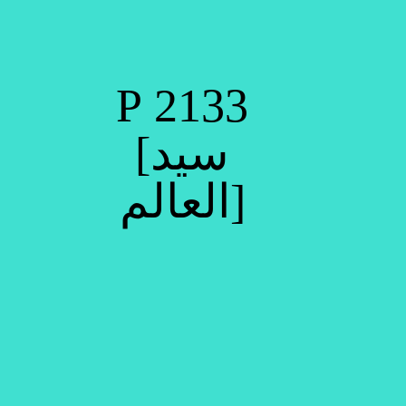
P 2133
[سيد
العالم]