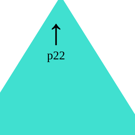
↑
p22