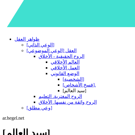
ظواهر العقل
[الوعي الذاتي]
العقل [الوعي الموضوعي]
الروح الحقيقية - الأخلاق
العالم الأخلاقي
العمل الأخلاقي
الوضع القانوني
[الشخصية]
[فسخ الأشخاص].
[سيد العالم]
الروح المغتربة. التعليم
الروح واثقة من نفسها. الأخلاق
[وعي مطلق]
ar.hegel.net
[سيد العالم]