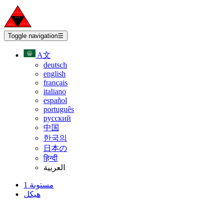
Toggle navigation
☰
A文
deutsch
english
français
italiano
español
português
русский
中国
한국의
日本の
हिन्दी
العربية
مستوىة 1
هيكل