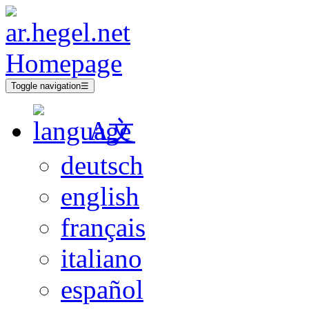
Toggle navigation
☰
A文
deutsch
english
français
italiano
español