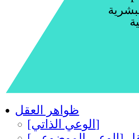
بشرية
ية
ظواهر العقل
[الوعي الذاتي]
قل [الوعي الموضوعي]