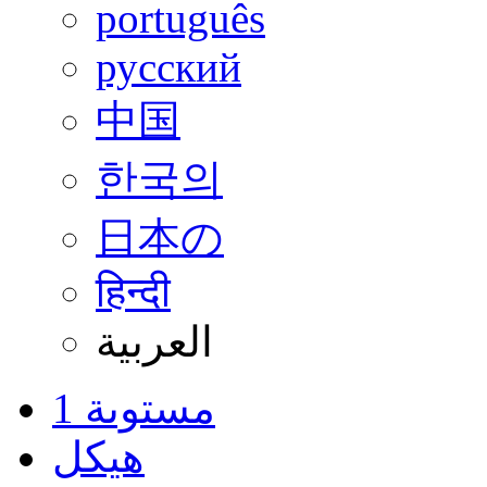
português
русский
中国
한국의
日本の
हिन्दी
العربية
مستوىة 1
هيكل