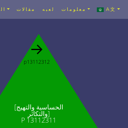
A文
معلومات
لعبه
مقالات
ال
→
p13112312
[الحساسية والتهيج
والتكاثر]
P 13112311