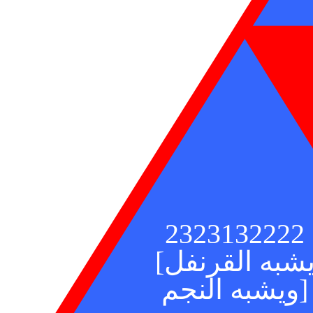
2323132222
يشبه القرنفل
ويشبه النجم]