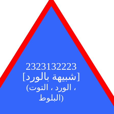
2323132223
[شبيهة بالورد]
(الورد ، التوت ،
البلوط)