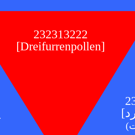
232313222
[Dreifurrenpollen]
2
[