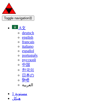
Toggle navigation
☰
A文
deutsch
english
français
italiano
español
português
русский
中国
한국의
日本の
हिन्दी
العربية
مستوىة 1
هيكل