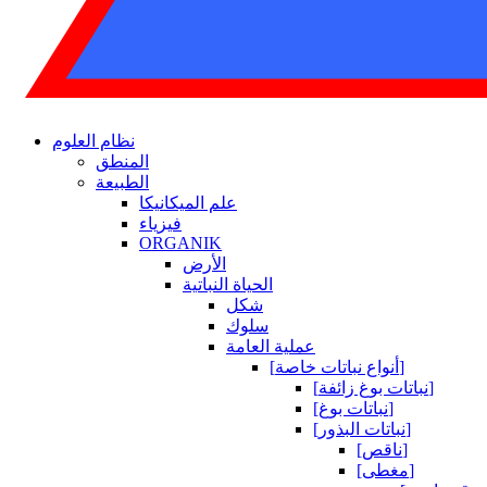
نظام العلوم
المنطق
الطبيعة
علم الميكانيكا
فيزياء
ORGANIK
الأرض
الحياة النباتية
شكل
سلوك
عملية العامة
[أنواع نباتات خاصة]
[نباتات بوغ زائفة]
[نباتات بوغ]
[نباتات البذور]
[ناقص]
[مغطى]