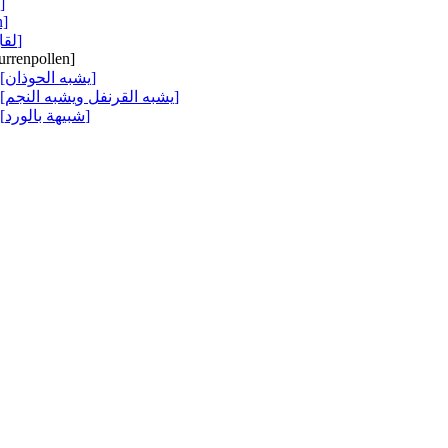
[ورقة واحدة]
n]
[لقاح ثلم]
urrenpollen]
[يشبه الحوذان]
[يشبه القرنفل ويشبه النجم]
[شبيهة بالورد]