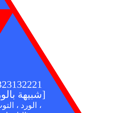
323132221
[شبيهة بالورد]
(الورد ، التوت ،