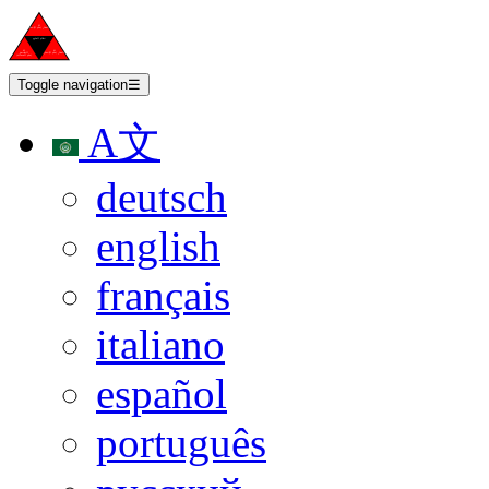
Toggle navigation
☰
A文
deutsch
english
français
italiano
español
português