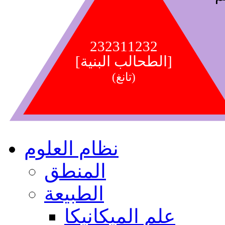
232311232
[الطحالب البنية]
(تانغ)
نظام العلوم
المنطق
الطبيعة
علم الميكانيكا