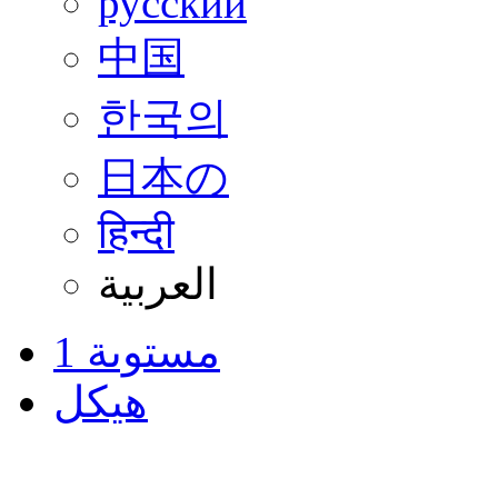
русский
中国
한국의
日本の
हिन्दी
العربية
مستوىة 1
هيكل