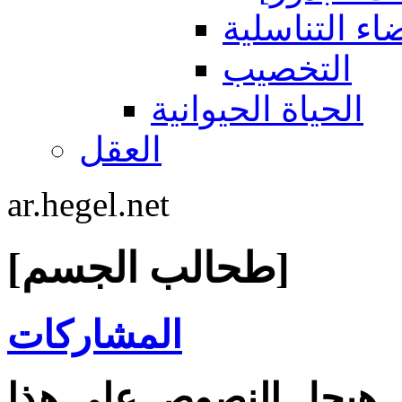
اء التناسلية
التخصيب
الحياة الحيوانية
العقل
ar.hegel.net
[طحالب الجسم]
المشاركات
هيجل النصوص على هذا